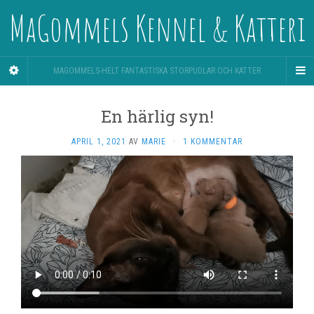
MaGommels Kennel & Katteri
MAGOMMELS-HELT FANTASTISKA STORPUDLAR OCH KATTER
En härlig syn!
APRIL 1, 2021
AV
MARIE
·
1 KOMMENTAR