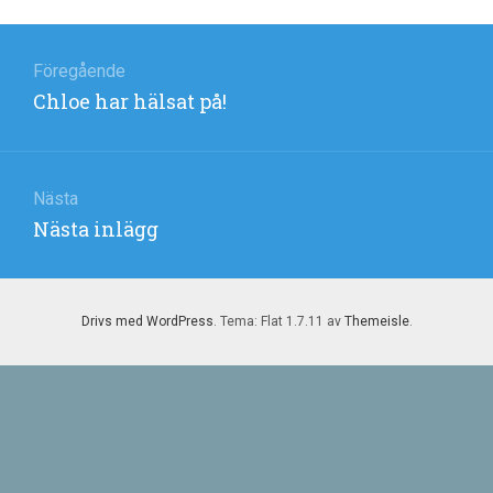
Inläggsnavigering
Föregående
Föregående
Chloe har hälsat på!
inlägg:
Nästa
Nästa
Nästa inlägg
inlägg:
Drivs med WordPress
. Tema: Flat 1.7.11 av
Themeisle
.