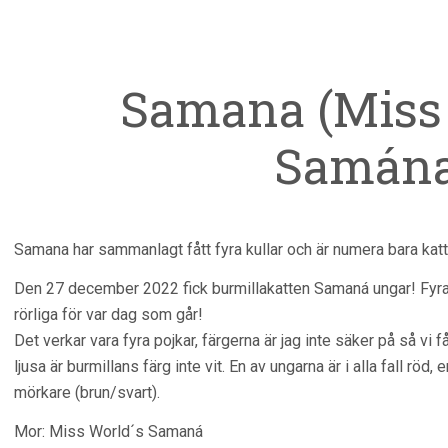
Samana (Miss
Samána
Samana har sammanlagt fått fyra kullar och är numera bara ka
Den 27 december 2022 fick burmillakatten Samaná ungar! Fyra 
rörliga för var dag som går!
Det verkar vara fyra pojkar, färgerna är jag inte säker på så vi
ljusa är burmillans färg inte vit. En av ungarna är i alla fall röd, 
mörkare (brun/svart).
Mor: Miss World´s Samaná