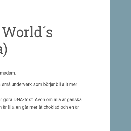
 World´s
)
ttmadam.
små underverk som börjar bli allt mer
 får göra DNA-test. Även om alla är ganska
en är lila, en går mer åt choklad och en är