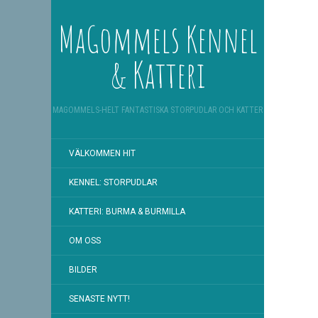
MaGommels Kennel
& Katteri
MAGOMMELS-HELT FANTASTISKA STORPUDLAR OCH KATTER
VÄLKOMMEN HIT
KENNEL: STORPUDLAR
KATTERI: BURMA & BURMILLA
OM OSS
BILDER
SENASTE NYTT!