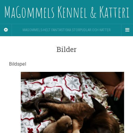
MaGommels Kennel & Katteri
MAGOMMELS-HELT FANTASTISKA STORPUDLAR OCH KATTER
Bilder
Bildspel