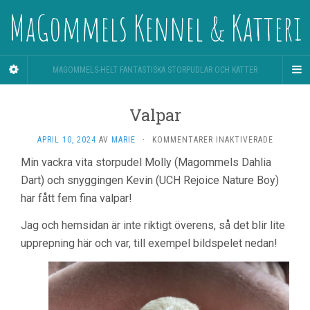
MaGommels Kennel & Katteri
MAGOMMELS-HELT FANTASTISKA STORPUDLAR OCH KATTER
Valpar
FÖR
APRIL 10, 2024
AV
MARIE
·
KOMMENTARER INAKTIVERADE
VALPAR
Min vackra vita storpudel Molly (Magommels Dahlia
Dart) och snyggingen Kevin (UCH Rejoice Nature Boy)
har fått fem fina valpar!
Jag och hemsidan är inte riktigt överens, så det blir lite
upprepning här och var, till exempel bildspelet nedan!